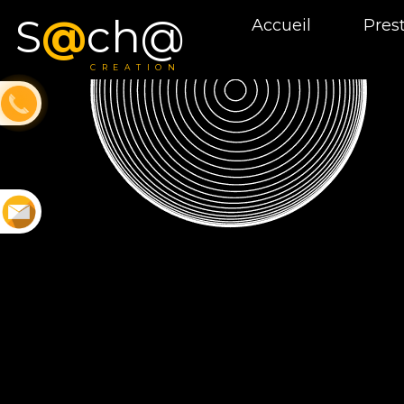
S
@
ch@
Accueil
Pres
CREATION