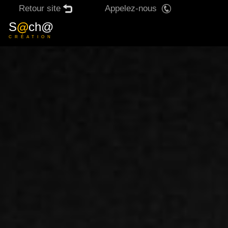
Retour site
Appelez-nous
X
S
@
ch@
CRÉATION