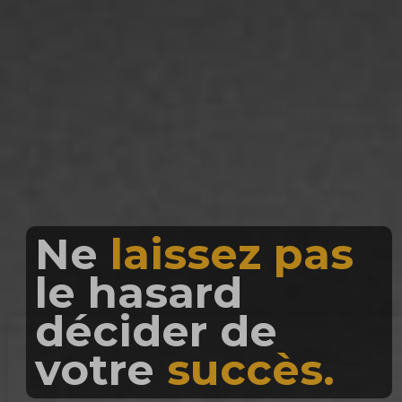
Jouez
toutes
vos cartes
vou
êtes différents
nous aussi.