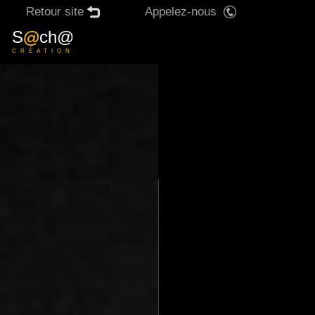
Retour site
Appelez-nous
X
S
@
ch@
CRÉATION