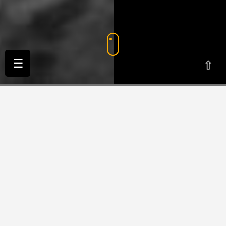
☰
⇨
Bienvenue
sur nos pages locales