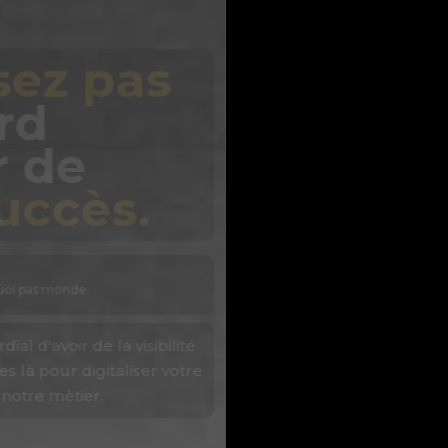
Jouez
toutes
vos cartes
vous
êtes différents,
nous aussi.
Agence web
Notre métier, c'est créer avec vous votre futur.