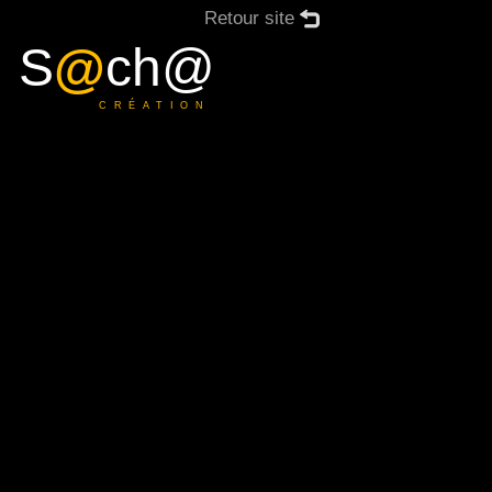
Retour site
S
@
ch@
CRÉATION