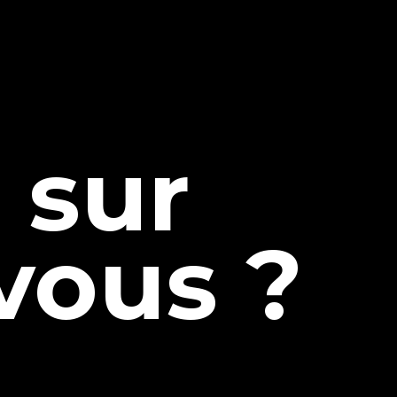
t
sur
 vous ?