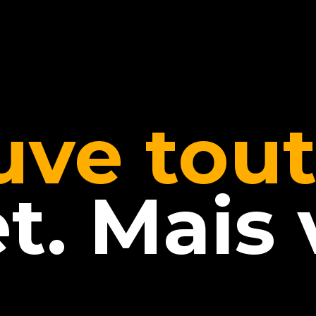
uve tou
t. Mais