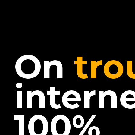
On
tro
interne
100%