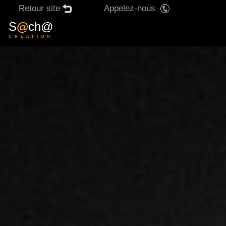
Retour site
Appelez-nous
X
S
@
ch@
CRÉATION