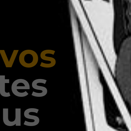
os
es
us