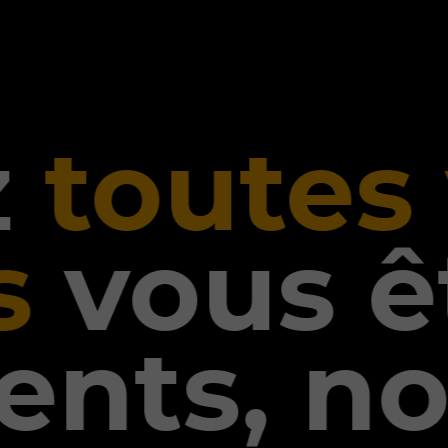
toutes v
vous êt
nts, no