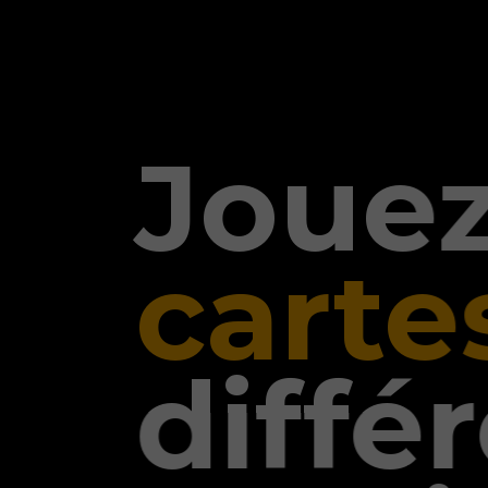
Jouez
cartes
différe