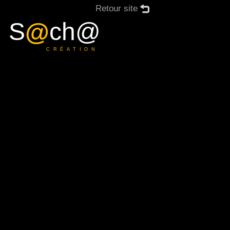
Retour site
S
@
ch@
CRÉATION