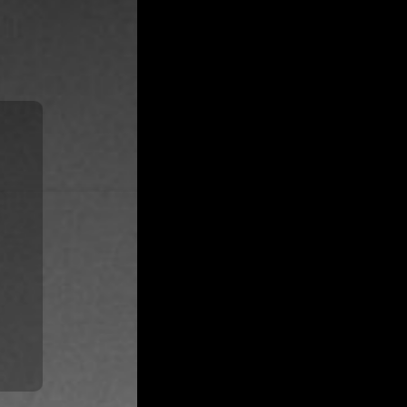
os
es
us