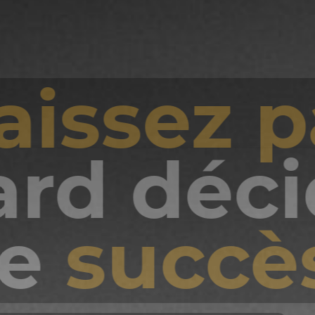
Jouez
cartes
différe