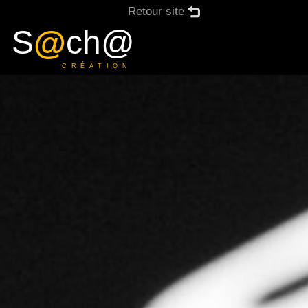
Retour site
S
@
ch@
CRÉATION