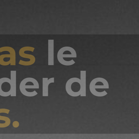
toutes v
vous êt
nts, no