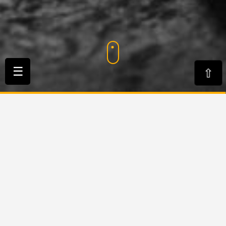
☰
⇨
Bienvenue
sur nos pages locales