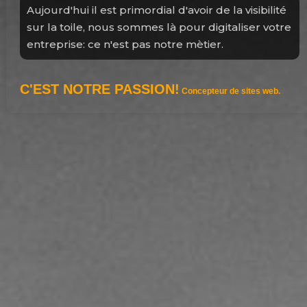
la visibilité
taliser votre
Notre métier, c'est créer avec vo
de sites web.