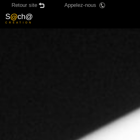
Retour site
Appelez-nous
X
S
@
ch@
CRÉATION