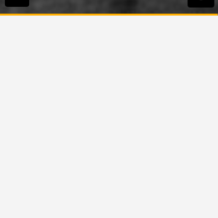
Bienvenue
sur nos pages locales
5.0
42
reviews