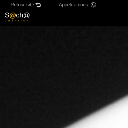
Retour site
Appelez-nous
X
S
@
ch@
CRÉATION